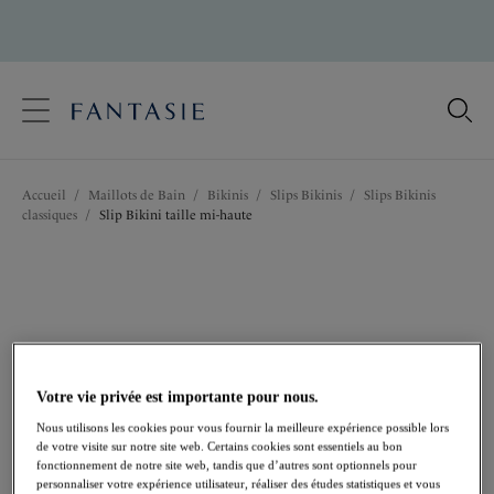
text.skipToContent
text.skipToNavigation
Fermer
Votre pays
Accueil
/
Maillots de Bain
/
Bikinis
/
Slips Bikinis
/
Slips Bikinis
Langue
classiques
/
Slip Bikini taille mi-haute
Votre vie privée est importante pour nous.
Nous utilisons les cookies pour vous fournir la meilleure expérience possible lors
de votre visite sur notre site web. Certains cookies sont essentiels au bon
fonctionnement de notre site web, tandis que d’autres sont optionnels pour
personnaliser votre expérience utilisateur, réaliser des études statistiques et vous