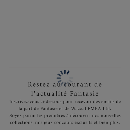
botanique dynamique en dégradés d’oranges, de roses
Information & entretien
et de verts ensoleillés. Conçu avec une coupe taille mi-
haute flatteuse, il s'associe parfaitement au Haut de
Également dans la collection
Bikini Tour de cou ou au Haut de Bikini Bonnet
Entier de la même collection pour un look coordonné.
Caractéristiques
Coupe semi-enveloppante
Entièrement doublé
Code produit : FS507072HET
Restez au courant de
l'actualité Fantasie
Inscrivez-vous ci-dessous pour recevoir des emails de
la part de Fantasie et de Wacoal EMEA Ltd.
Soyez parmi les premières à découvrir nos nouvelles
collections, nos jeux concours exclusifs et bien plus.