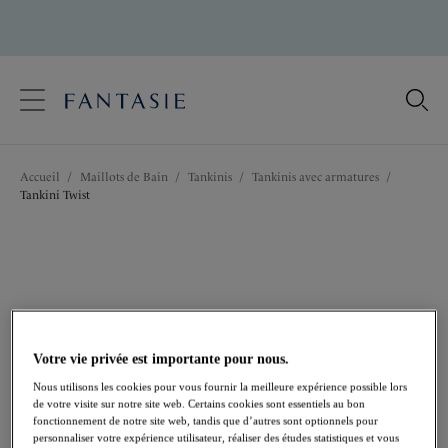
text.skipToContent
text.skipToNavigation
Fermer
Votre pays
Accueil
/
Maillots de Bain
/
Tankinis
/
Tankinis avec armatures
/
Langue
Tankini Twist
Votre vie privée est importante pour nous.
Nous utilisons les cookies pour vous fournir la meilleure expérience possible lors
de votre visite sur notre site web. Certains cookies sont essentiels au bon
fonctionnement de notre site web, tandis que d’autres sont optionnels pour
personnaliser votre expérience utilisateur, réaliser des études statistiques et vous