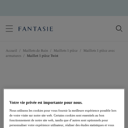
text.skipToContent
text.skipToNavigation
Fermer
Votre pays
Accueil
/
Maillots de Bain
/
Maillots 1 pièce
/
Maillots 1 pièce avec
Langue
armatures
/
Maillot 1 pièce Twist
Votre vie privée est importante pour nous.
Nous utilisons les cookies pour vous fournir la meilleure expérience possible lors
de votre visite sur notre site web. Certains cookies sont essentiels au bon
fonctionnement de notre site web, tandis que d’autres sont optionnels pour
personnaliser votre expérience utilisateur, réaliser des études statistiques et vous