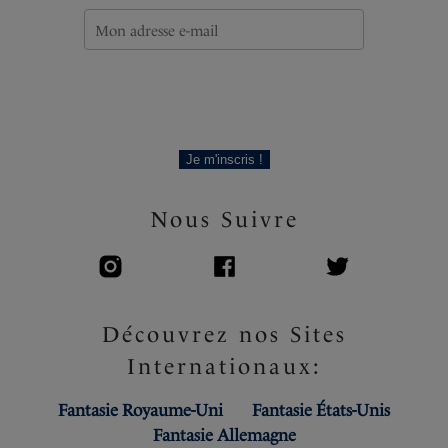
Décor métallique doré au départ des bretelles – ne
chauffe pas au soleil
Languette marquée Fantasie
Code produit : FS6360BID
Je m'inscris !
Nous Suivre
Découvrez nos Sites
Internationaux:
Fantasie Royaume-Uni
Fantasie États-Unis
Fantasie Allemagne