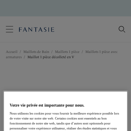
text.skipToContent
text.skipToNavigation
Fermer
Votre pays
Accueil
/
Maillots de Bain
/
Maillots 1 pièce
/
Maillots 1 pièce avec
Langue
armatures
/
Maillot 1 pièce décolleté en V
Votre vie privée est importante pour nous.
Nous utilisons les cookies pour vous fournir la meilleure expérience possible lors
de votre visite sur notre site web. Certains cookies sont essentiels au bon
fonctionnement de notre site web, tandis que d’autres sont optionnels pour
personnaliser votre expérience utilisateur, réaliser des études statistiques et vous