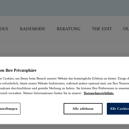
SOUS
BADEMODE
BERATUNG
THE EDIT
OU
kinihosen
en Ihre Privatsphäre
llbaren Bikinihosen, die Ihnen einen schmeichelhaften
 Cookies, um Ihnen beim Besuch unserer Website das bestmögliche Erlebnis zu bieten. Einige d
ffte Seiten für eine Auswahl an Bedeckungen bieten.
t erforderlich, damit unsere Website funktioniert, während andere optional sind, um Ihre Nutzer
rer Bikinitops für einen stilvollen Look am Pool.
nalysen durchzuführen und gezielte Werbung zu liefern. Sie können Ihre Präferenzen in unsere
ereich verwalten. Weitere Informationen finden Sie in unserer
Datenschutzrichtlinie.
i Shorts
Klassische Bikinihosen
nstellungen
Alle ablehnen
Alle Cookie
Bikinihosen mit Röckchen
tenbändern