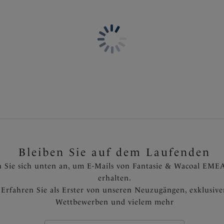
hose mit hoher Taille
Bikinihose mit hoher Tail
Ink
€
45,95 €
Farben erhältlich
Weitere Farben erhältlich
Bleiben Sie auf dem Laufenden
 Sie sich unten an, um E-Mails von Fantasie & Wacoal EMEA
erhalten.
Erfahren Sie als Erster von unseren Neuzugängen, exklusiv
Wettbewerben und vielem mehr