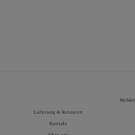
Farbe
Bikini
Black
45,95 
Preis
Weitere 
Melden
Lieferung & Retouren
Kontakt
Über uns