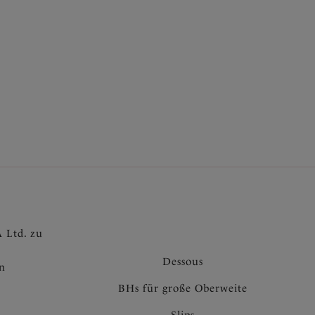
le
 Ltd. zu
Dessous
en
BHs für große Oberweite
Slips