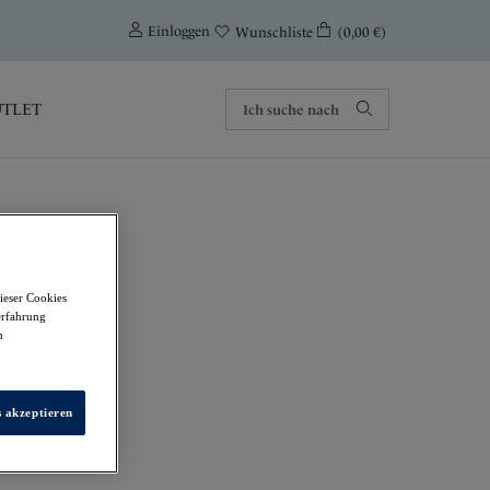
0
Einloggen
(0,00 €)
Wunschliste
TLET
ieser Cookies
erfahrung
m
s akzeptieren