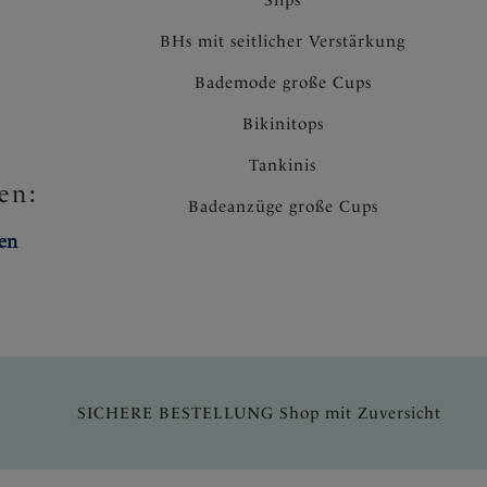
BHs mit seitlicher Verstärkung
Bademode große Cups
Bikinitops
Tankinis
en:
Badeanzüge große Cups
ten
SICHERE BESTELLUNG Shop mit Zuversicht