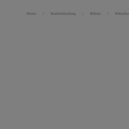
Home
/
Badebekleidung
/
Bikinis
/
Bikiniho
FILTER
Intern. Größen
5
Artike
Die Ergebnisse werden bei der Auswahl
automatisch aktualisiert.
Ottaw
Bikini
Spiced 
Größen
EU
UK
45,95 
Produktart
Weitere 
Modelle
Mehr anzeigen
Ottaw