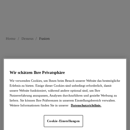
fühlen. *Diese Umfrage wurde in Großbritannien
unter 112 Frauen durchgeführt.
Alle Dessous
BHs
Slips
Home
/
Dessous
/
Fusion
FILTER
Die Ergebnisse werden bei der Auswahl automatisch aktualisiert.
Wir schätzen Ihre Privatsphäre
Wir verwenden Cookies, um Ihnen beim Besuch unserer Website das bestmögliche
Filter hinzufügen
Erlebnis zu bieten. Einige dieser Cookies sind unbedingt erforderlich, damit
unsere Website funktioniert, während andere optional sind, um Ihre
Sortieren nach
Anzahl der Produkte pro 
Nutzererfahrung anzupassen, Analysen durchzuführen und gezielte Werbung zu
17
Artikel gefunden
liefern. Sie können Ihre Präferenzen in unserem Einstellungsbereich verwalten.
Weitere Informationen finden Sie in unserer
Datenschutzrichtlinie.
Cookie-Einstellungen