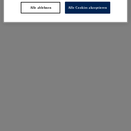
Fusion
Fusion
Alle ablehnen
Alle Cookies akzeptieren
Vollschalen-BH mit
Vollschalen-BH mit
seitlicher Verstärkung
seitlicher Verstärkung
Framboise
Black
60,95 €
60,95 €
Weitere Farben erhältlich
Weitere Farben erhältlich
Fusion
Fusion
Vollschalen-BH mit
Vollschalen-BH mit
seitlicher Verstärkung
seitlicher Verstärkung
Natural Beige
White
60,95 €
60,95 €
Weitere Farben erhältlich
Weitere Farben erhältlich