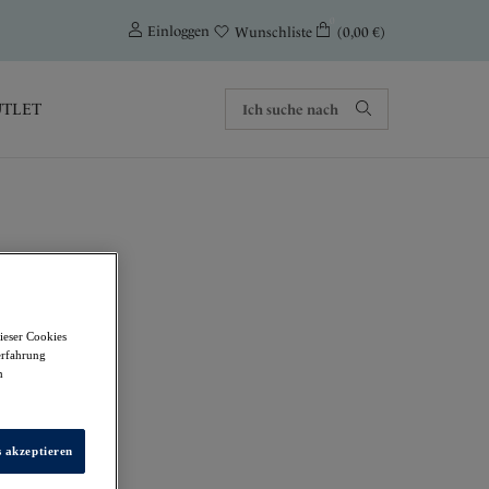
0
Einloggen
(0,00 €)
Wunschliste
TLET
ieser Cookies
erfahrung
m
s akzeptieren