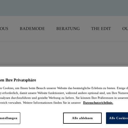
SOUS
BADEMODE
BERATUNG
THE EDIT
OU
Kontakt
en Ihre Privatsphäre
 Cookies, um Ihnen beim Besuch unserer Website das bestmögliche Erlebnis zu bieten. Einige d
Kontakt
t erforderlich, damit unsere Website funktioniert, während andere optional sind, um Ihre Nutzer
nalysen durchzuführen und gezielte Werbung zu liefern. Sie können Ihre Präferenzen in unsere
ereich verwalten. Weitere Informationen finden Sie in unserer
Datenschutzrichtlinie.
kontakt@fantasie.com
nstellungen
Alle ablehnen
Alle Cookie
0800 664 7986