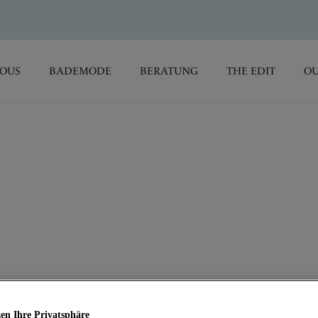
SOUS
BADEMODE
BERATUNG
THE EDIT
OU
 schicken Tankinis von Fantasie in einer Vielzahl zeitloser
b sofort im Fantasie Sale mit bis zu 50% Rabatt erhältlich.
en Ihre Privatsphäre