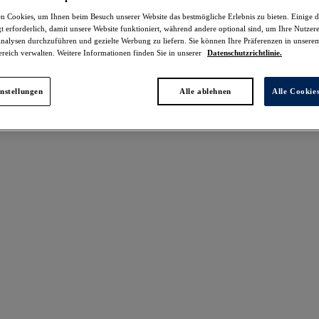
 Cookies, um Ihnen beim Besuch unserer Website das bestmögliche Erlebnis zu bieten. Einige d
t erforderlich, damit unsere Website funktioniert, während andere optional sind, um Ihre Nutzer
nalysen durchzuführen und gezielte Werbung zu liefern. Sie können Ihre Präferenzen in unsere
ereich verwalten. Weitere Informationen finden Sie in unserer
Datenschutzrichtlinie.
tikel gefunden
nstellungen
Alle ablehnen
Alle Cookie
awa
Punta Mita
30%
-30%
ini-Oberteil mit
Tankini-Oberteil mit
rehtem Detail
verdrehtem Detail
ant Red
Emerald
6 €
67,16 €
war 83,95 €
war 95,95 €
re Farben erhältlich