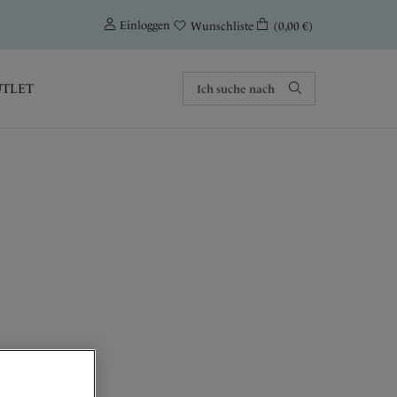
0
Einloggen
(0,00 €)
Wunschliste
TLET