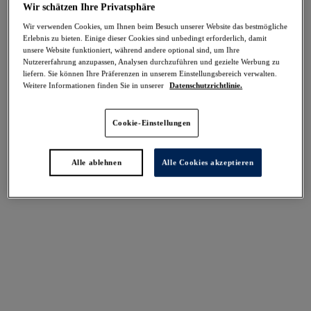
Wir schätzen Ihre Privatsphäre
Wir verwenden Cookies, um Ihnen beim Besuch unserer Website das bestmögliche
Erlebnis zu bieten. Einige dieser Cookies sind unbedingt erforderlich, damit
Ana
Ana
unsere Website funktioniert, während andere optional sind, um Ihre
Nutzererfahrung anzupassen, Analysen durchzuführen und gezielte Werbung zu
BH mit seitlicher
Gemoldeter Spacer-BH
liefern. Sie können Ihre Präferenzen in unserem Einstellungsbereich verwalten.
Weitere Informationen finden Sie in unserer
Datenschutzrichtlinie.
Verstärkung
Black
Black
71,95 €
71,95 €
Cookie-Einstellungen
Weitere Farben erhältlich
Alle ablehnen
Alle Cookies akzeptieren
Weitere Farben erhältlich
Smoothing
Gemoldeter-BH
Black
62,95 €