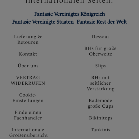
internationalen Seiten:
Fantasie Vereinigtes Königreich
Fantasie Vereinigte Staaten
Fantasie Rest der Welt
Lieferung &
Dessous
Retouren
BHs für große
Kontakt
Oberweite
Über uns
Slips
VERTRAG
BHs mit
WIDERRUFEN
seitlicher
Verstärkung
Cookie-
Einstellungen
Bademode
große Cups
Finde einen
Fachhandler
Bikinitops
Internationale
Tankinis
GroBenubersicht