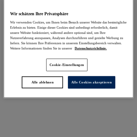
Wirklich tropisch
Wir schätzen Ihre Privatsphäre
Wir verwenden Cookies, um Ihnen beim Besuch unserer Website das bestmögliche
Erlebnis zu bieten. Einige dieser Cookies sind unbedingt erforderlich, damit
unsere Website funktioniert, während andere optional sind, um Ihre
Pichola
Nutzererfahrung anzupassen, Analysen durchzuführen und gezielte Werbung zu
liefern. Sie können Ihre Präferenzen in unserem Einstellungsbereich verwalten.
Vollschalen Bikinitop
Weitere Informationen finden Sie in unserer
Datenschutzrichtlinie.
Mangrove
61,95 €
Cookie-Einstellungen
Alle ablehnen
Alle Cookies akzeptieren
Weitere Farben erhältlich
Beach Waves
Mittelhohe Bikinihose
Tourmaline