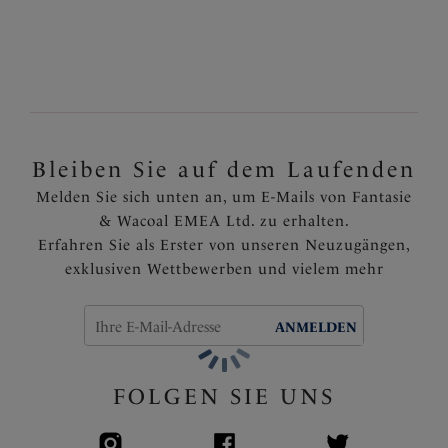
Mehr Abdeckung dank des hoch taillierten Schnitts
Das geraffte Styling bietet einen gerüschten Effekt,
um den Bauchbereich zu schmeicheln
Komplett gefüttert
Mit Fantasie‘s Markenzeichen versehen
Artikelnummer: FS502771WAN
Bleiben Sie auf dem Laufenden
Melden Sie sich unten an, um E-Mails von Fantasie
& Wacoal EMEA Ltd. zu erhalten.
Erfahren Sie als Erster von unseren Neuzugängen,
exklusiven Wettbewerben und vielem mehr
ANMELDEN
FOLGEN SIE UNS