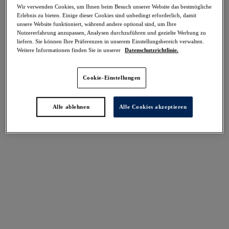
-30%
Wir verwenden Cookies, um Ihnen beim Besuch unserer Website das bestmögliche
Teilen
Erlebnis zu bieten. Einige dieser Cookies sind unbedingt erforderlich, damit
unsere Website funktioniert, während andere optional sind, um Ihre
Nutzererfahrung anzupassen, Analysen durchzuführen und gezielte Werbung zu
liefern. Sie können Ihre Präferenzen in unserem Einstellungsbereich verwalten.
Weitere Informationen finden Sie in unserer
Datenschutzrichtlinie.
Select Sizing
intern. größen
Cookie-Einstellungen
EU
UK
Alle ablehnen
Alle Cookies akzeptieren
Größe auswählen
Körbchengröße auswählen
Lagerbestand
Bitte Größe auswählen
IN DEN WARENKORB