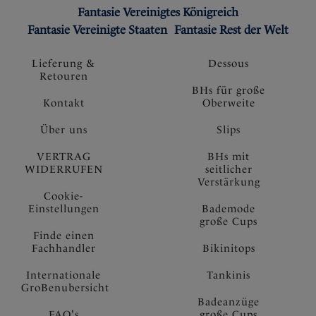
Fantasie Vereinigtes Königreich
Fantasie Vereinigte Staaten
Fantasie Rest der Welt
Lieferung &
Dessous
Retouren
BHs für große
Kontakt
Oberweite
Über uns
Slips
VERTRAG
BHs mit
WIDERRUFEN
seitlicher
Verstärkung
Cookie-
Einstellungen
Bademode
große Cups
Finde einen
Fachhandler
Bikinitops
Internationale
Tankinis
GroBenubersicht
Badeanzüge
FAQ's
große Cups