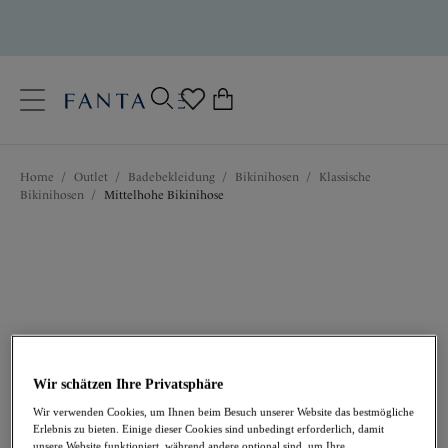
text.skipToContent
text.skipToNavigation
Schließen
0
Ihr Land
Home
/
Outlet
/
Badebekleidung
/
Bikinihosen
/
Klassische
Sprache
Bikinihosen
/
Mittelhohe Bikinihose
Wir schätzen Ihre Privatsphäre
25,16 €
war 35,95 €
Wir verwenden Cookies, um Ihnen beim Besuch unserer Website das bestmögliche
Erlebnis zu bieten. Einige dieser Cookies sind unbedingt erforderlich, damit
unsere Website funktioniert, während andere optional sind, um Ihre