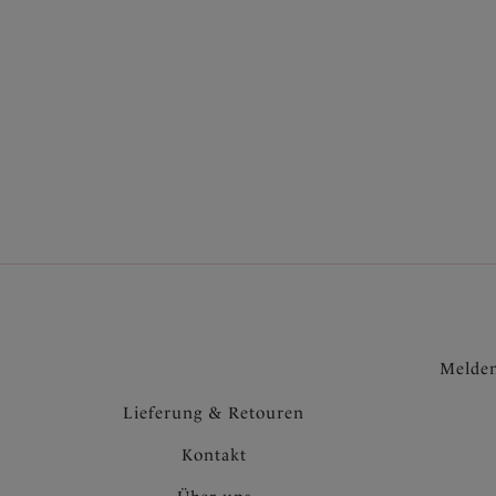
Modelle
Twilight
31,97 
Mehr anzeigen
Farbe
Preis
Melden
Lieferung & Retouren
Kontakt