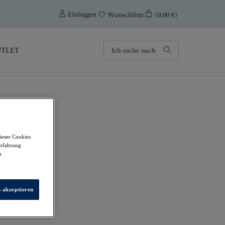
0
Einloggen
(0,00 €)
Wunschliste
TLET
ieser Cookies
erfahrung
m
s akzeptieren