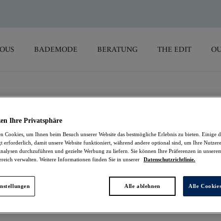
SOUS
BADEMODE
BERATUNG
THE EDIT
OU
en Ihre Privatsphäre
 Cookies, um Ihnen beim Besuch unserer Website das bestmögliche Erlebnis zu bieten. Einige d
n, die sich perfekt zum Überziehen über Ihre
t erforderlich, damit unsere Website funktioniert, während andere optional sind, um Ihre Nutzer
nalysen durchzuführen und gezielte Werbung zu liefern. Sie können Ihre Präferenzen in unsere
 Ihren Look vom Frühstück zum Strand zu tragen - jetzt im
ereich verwalten. Weitere Informationen finden Sie in unserer
Datenschutzrichtlinie.
rhältlich.
nstellungen
Alle ablehnen
Alle Cookie