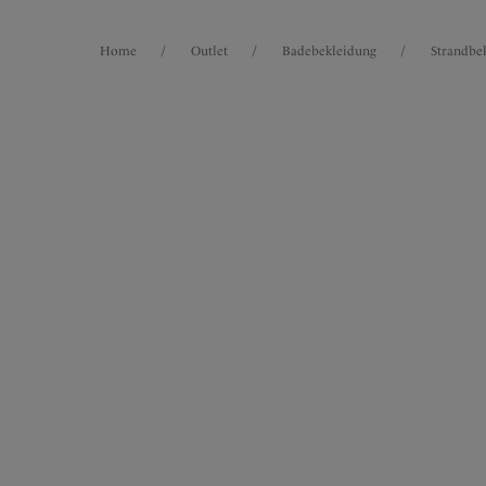
Home
/
Outlet
/
Badebekleidung
/
Strandbe
FILTER
Intern. Größen
4
Artike
Die Ergebnisse werden bei der Auswahl
automatisch aktualisiert.
Dione
-40
Tunik
Petrol
Sortiment
50,97 
Größen
EU
UK
Produktart
Anthe
-50
Tunik