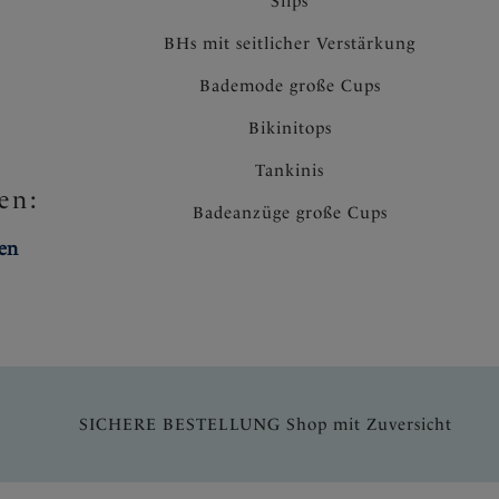
Slips
BHs mit seitlicher Verstärkung
Bademode große Cups
Bikinitops
Tankinis
en:
Badeanzüge große Cups
ten
SICHERE BESTELLUNG Shop mit Zuversicht