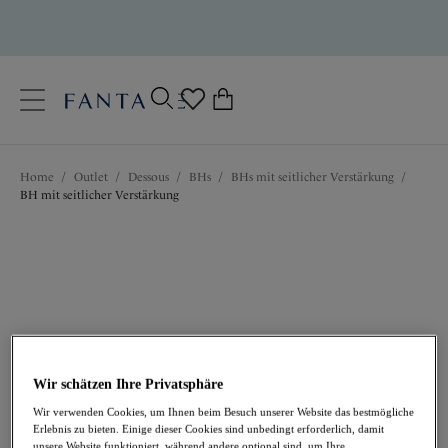
text.skipToContent
text.skipToNavigation
Schließen
0
Ihr Land
Home
/
Outlet
/
Dessous
/
BHs
/
BHs mit seitlicher Verstärkung
/
Sprache
BH mit seitlicher Verstärkung
Wir schätzen Ihre Privatsphäre
19,18 €
war 63,95 €
Wir verwenden Cookies, um Ihnen beim Besuch unserer Website das bestmögliche
Erlebnis zu bieten. Einige dieser Cookies sind unbedingt erforderlich, damit
unsere Website funktioniert, während andere optional sind, um Ihre