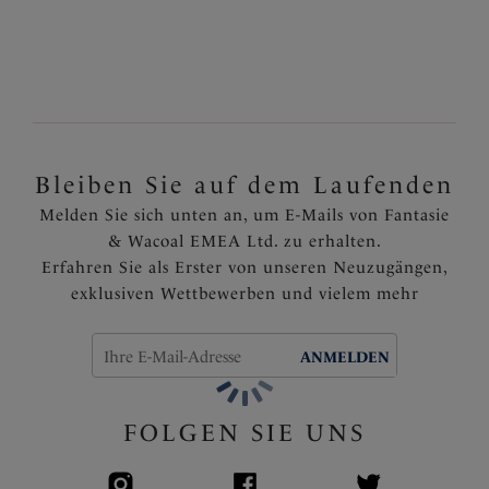
Tragekomfort
Dreiteilige Körbchen mit seitlicher Verstärkung für
eine hervorragende Hebung und nach vorne
gerichtete Projektion der Brust
Stretch Spitze und transparente Oberschalen sorgen
für einen weicheren Look
Verziert mit einem Cut-Out Detail und einem
Bleiben Sie auf dem Laufenden
goldenen Anhängsel am Mittelsteg
Melden Sie sich unten an, um E-Mails von Fantasie
Artikelnummer: FL100601BLH
& Wacoal EMEA Ltd. zu erhalten.
Erfahren Sie als Erster von unseren Neuzugängen,
exklusiven Wettbewerben und vielem mehr
ANMELDEN
FOLGEN SIE UNS