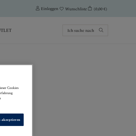
0
Einloggen
(0,00 €)
Wunschliste
TLET
als
ieser Cookies
BH
erfahrung
m
s akzeptieren