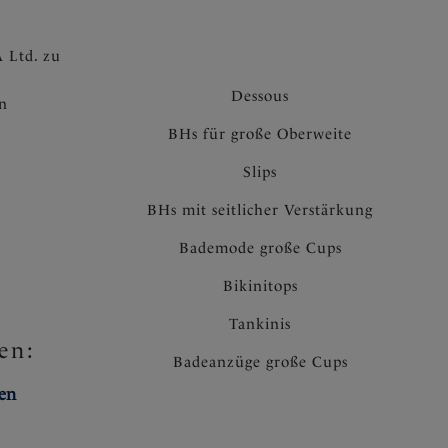
schem Charme ziert den Mittelsteg
 Ltd. zu
T
Dessous
en
BHs für große Oberweite
Slips
BHs mit seitlicher Verstärkung
Bademode große Cups
Bikinitops
Tankinis
en:
Badeanzüge große Cups
ten