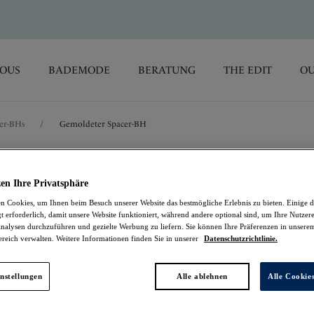
SOUS
BADEMODE
BERATUNG
THE EDIT
OU
er-BHs
/
Gemoldeter Spacer-BH
Rebecca Essenti
en Ihre Privatsphäre
 Cookies, um Ihnen beim Besuch unserer Website das bestmögliche Erlebnis zu bieten. Einige d
Gemoldeter Spacer-
t erforderlich, damit unsere Website funktioniert, während andere optional sind, um Ihre Nutzer
nalysen durchzuführen und gezielte Werbung zu liefern. Sie können Ihre Präferenzen in unsere
ereich verwalten. Weitere Informationen finden Sie in unserer
Datenschutzrichtlinie.
Chocolate
44,76 €
war 63,95 €
nstellungen
Alle ablehnen
Alle Cookie