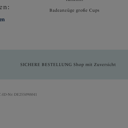
en:
Badeanzüge große Cups
ten
SICHERE BESTELLUNG Shop mit Zuversicht
T.-ID-Nr: DE255090041