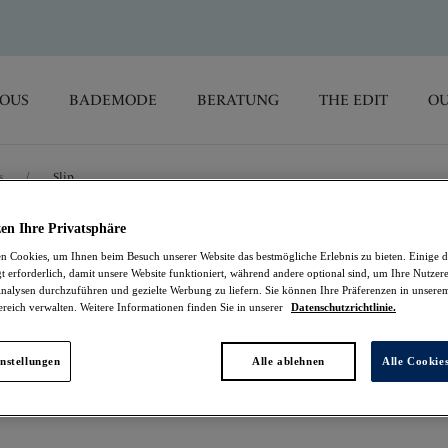
SOUS
BADEMODE
BERATUNG
THE EDIT
OU
s
/
Slip
en Ihre Privatsphäre
Aurelia
 Cookies, um Ihnen beim Besuch unserer Website das bestmögliche Erlebnis zu bieten. Einige d
t erforderlich, damit unsere Website funktioniert, während andere optional sind, um Ihre Nutzer
nalysen durchzuführen und gezielte Werbung zu liefern. Sie können Ihre Präferenzen in unsere
Slip
ereich verwalten. Weitere Informationen finden Sie in unserer
Datenschutzrichtlinie.
White
nstellungen
Alle ablehnen
Alle Cookie
25,16 €
war 35,95 €