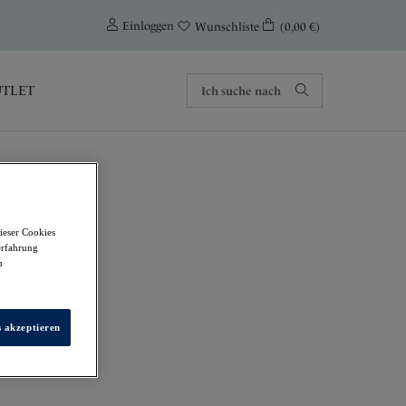
0
Einloggen
(0,00 €)
Wunschliste
TLET
ieser Cookies
erfahrung
m
s akzeptieren