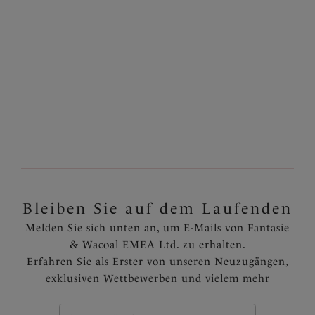
13,97 €
13,97 €
war 27,95 €
war 27,95 €
Zurück
2
von
3
Weiter
Bleiben Sie auf dem Laufenden
Melden Sie sich unten an, um E-Mails von Fantasie
& Wacoal EMEA Ltd. zu erhalten.
Erfahren Sie als Erster von unseren Neuzugängen,
exklusiven Wettbewerben und vielem mehr