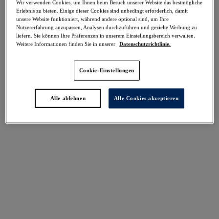
Wir verwenden Cookies, um Ihnen beim Besuch unserer Website das bestmögliche
Erlebnis zu bieten. Einige dieser Cookies sind unbedingt erforderlich, damit
Weitere Farben erhältlich
Weitere Farben erhältlich
unsere Website funktioniert, während andere optional sind, um Ihre
Nutzererfahrung anzupassen, Analysen durchzuführen und gezielte Werbung zu
liefern. Sie können Ihre Präferenzen in unserem Einstellungsbereich verwalten.
Weitere Informationen finden Sie in unserer
Datenschutzrichtlinie.
Caroline
Fusion Lace
-40%
-40%
Slip
Brazilian Slip
Cookie-Einstellungen
Mint
Black
17,37 €
14,97 €
war 28,95 €
war 24,95 €
Alle ablehnen
Alle Cookies akzeptieren
Reflect
Fusion
-40%
-40%
Slip
Slip
Sunset
Sea Breeze
16,17 €
16,17 €
war 26,95 €
war 26,95 €