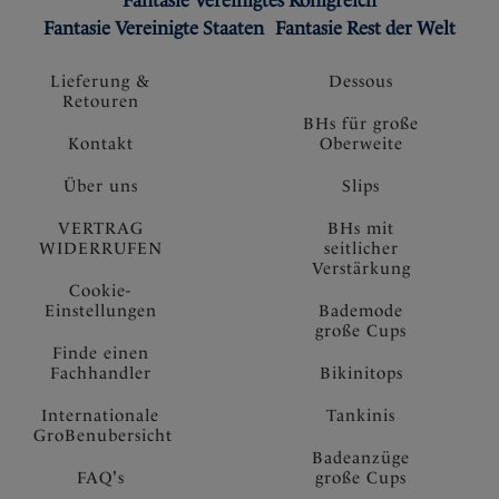
Fantasie Vereinigtes Königreich
Fantasie Vereinigte Staaten
Fantasie Rest der Welt
Lieferung &
Dessous
Retouren
BHs für große
Kontakt
Oberweite
Über uns
Slips
VERTRAG
BHs mit
WIDERRUFEN
seitlicher
Verstärkung
Cookie-
Einstellungen
Bademode
große Cups
Finde einen
Fachhandler
Bikinitops
Internationale
Tankinis
GroBenubersicht
Badeanzüge
FAQ's
große Cups