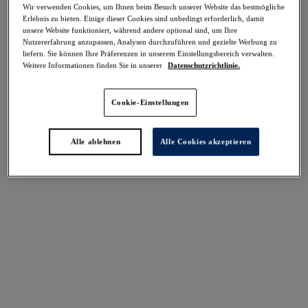
Wir verwenden Cookies, um Ihnen beim Besuch unserer Website das bestmögliche
Teilen
Erlebnis zu bieten. Einige dieser Cookies sind unbedingt erforderlich, damit
unsere Website funktioniert, während andere optional sind, um Ihre
Nutzererfahrung anzupassen, Analysen durchzuführen und gezielte Werbung zu
liefern. Sie können Ihre Präferenzen in unserem Einstellungsbereich verwalten.
Weitere Informationen finden Sie in unserer
Datenschutzrichtlinie.
Select Sizing
intern. größen
Cookie-Einstellungen
EU
UK
Alle ablehnen
Alle Cookies akzeptieren
Größe auswählen
Körbchengröße auswählen
Lagerbestand
Bitte Größe auswählen
IN DEN WARENKORB