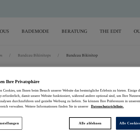
SOUS
BADEMODE
BERATUNG
THE EDIT
OU
ps
/
Bandeau Bikinitops
/
Bandeau Bikinitop
Beach Waves
en Ihre Privatsphäre
 Cookies, um Ihnen beim Besuch unserer Website das bestmögliche Erlebnis zu bieten. Einige d
Bandeau Bikinitop
t erforderlich, damit unsere Website funktioniert, während andere optional sind, um Ihre Nutzer
nalysen durchzuführen und gezielte Werbung zu liefern. Sie können Ihre Präferenzen in unsere
ereich verwalten. Weitere Informationen finden Sie in unserer
Datenschutzrichtlinie.
Bright Fuchsia
56,95 €
nstellungen
Alle ablehnen
Alle Cookie