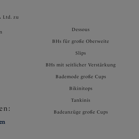
F
 Ltd. zu
Dessous
en
BHs für große Oberweite
Slips
BHs mit seitlicher Verstärkung
Bademode große Cups
Bikinitops
Tankinis
en:
Badeanzüge große Cups
ten