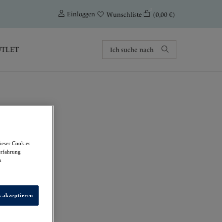
0
Einloggen
(0,00 €)
Wunschliste
TLET
ieser Cookies
erfahrung
m
s akzeptieren