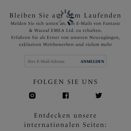
Das Rückenteil ist mit Powernet für den festen Halt
und Stützung ausgekleidet
Bleiben Sie auf dem Laufenden
Fest angebrachte, voll verstellbare Träger
Melden Sie sich unten an, um E-Mails von Fantasie
Goldfarbene Verzierung - heizt sich in der Sonne
& Wacoal EMEA Ltd. zu erhalten.
nicht auf
Erfahren Sie als Erster von unseren Neuzugängen,
Artikelnummer: FS506101BER
exklusiven Wettbewerben und vielem mehr
ANMELDEN
FOLGEN SIE UNS
Entdecken unsere
internationalen Seiten: