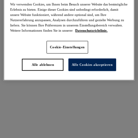
Wir verwenden Cookies, um Ihnen beim Besuch unserer Website das bestmögliche
Erlebnis zu bieten. Einige dieser Cookies sind unbedingt erforderlich, damit
Teilen
unsere Website funktioniert, während andere optional sind, um Ihre
Nutzererfahrung anzupassen, Analysen durchzuführen und gezielte Werbung zu
liefern. Sie können Ihre Präferenzen in unserem Einstellungsbereich verwalten.
Weitere Informationen finden Sie in unserer
Datenschutzrichtlinie.
Select Sizing
intern. größen
Cookie-Einstellungen
EU
UK
Alle ablehnen
Alle Cookies akzeptieren
Größe auswählen
Körbchengröße auswählen
Lagerbestand
Bitte Größe auswählen
IN DEN WARENKORB