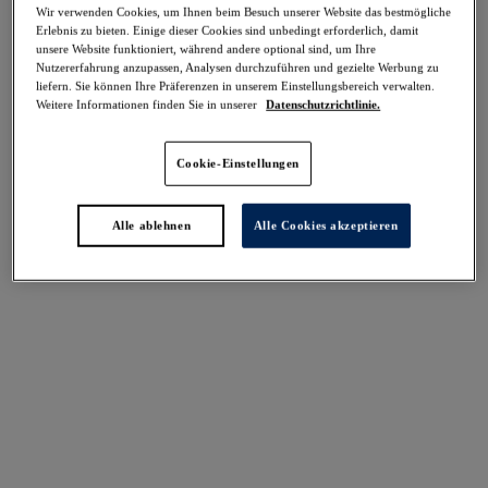
Wir verwenden Cookies, um Ihnen beim Besuch unserer Website das bestmögliche
Teilen
Erlebnis zu bieten. Einige dieser Cookies sind unbedingt erforderlich, damit
unsere Website funktioniert, während andere optional sind, um Ihre
Nutzererfahrung anzupassen, Analysen durchzuführen und gezielte Werbung zu
liefern. Sie können Ihre Präferenzen in unserem Einstellungsbereich verwalten.
Weitere Informationen finden Sie in unserer
Datenschutzrichtlinie.
Select Sizing
intern. größen
Cookie-Einstellungen
EU
UK
Alle ablehnen
Alle Cookies akzeptieren
Größe auswählen
Körbchengröße auswählen
Lagerbestand
Bitte Größe auswählen
IN DEN WARENKORB