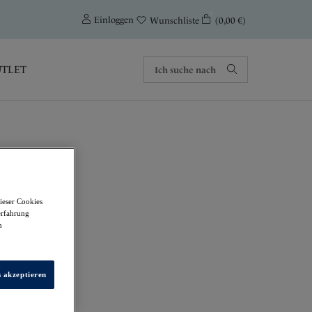
0
Einloggen
(0,00 €)
Wunschliste
TLET
ieser Cookies
erfahrung
m
s akzeptieren