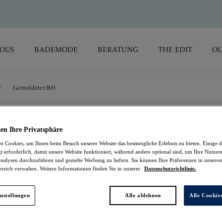
SOUS
BADEMODE
BERATUNG
THE EDIT
OU
/
Gemoldeter-BH
Aura
en Ihre Privatsphäre
 Cookies, um Ihnen beim Besuch unserer Website das bestmögliche Erlebnis zu bieten. Einige d
Gemoldeter-BH
t erforderlich, damit unsere Website funktioniert, während andere optional sind, um Ihre Nutzer
nalysen durchzuführen und gezielte Werbung zu liefern. Sie können Ihre Präferenzen in unsere
ereich verwalten. Weitere Informationen finden Sie in unserer
Datenschutzrichtlinie.
Natural Beige
66,95 €
nstellungen
Alle ablehnen
Alle Cookie