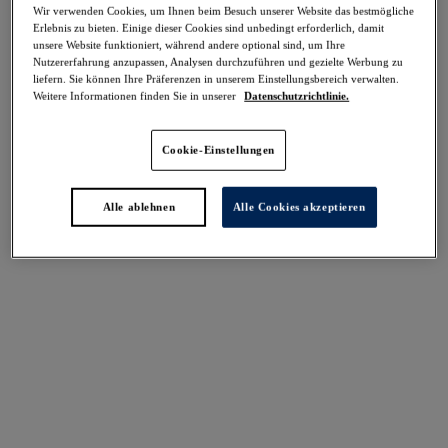
Wir verwenden Cookies, um Ihnen beim Besuch unserer Website das bestmögliche
Teilen
Erlebnis zu bieten. Einige dieser Cookies sind unbedingt erforderlich, damit
unsere Website funktioniert, während andere optional sind, um Ihre
Nutzererfahrung anzupassen, Analysen durchzuführen und gezielte Werbung zu
liefern. Sie können Ihre Präferenzen in unserem Einstellungsbereich verwalten.
Weitere Informationen finden Sie in unserer
Datenschutzrichtlinie.
Select Sizing
intern. größen
Cookie-Einstellungen
EU
UK
Alle ablehnen
Alle Cookies akzeptieren
Größe auswählen
Körbchengröße auswählen
Lagerbestand
Bitte Größe auswählen
IN DEN WARENKORB