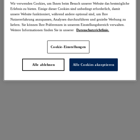
Wir verwenden Cookies, um Ihnen beim Besuch unserer Website das bestmögliche
Teilen
Erlebnis zu bieten. Einige dieser Cookies sind unbedingt erforderlich, damit
unsere Website funktioniert, während andere optional sind, um Ihre
Nutzererfahrung anzupassen, Analysen durchzuführen und gezielte Werbung zu
liefern. Sie können Ihre Präferenzen in unserem Einstellungsbereich verwalten.
Weitere Informationen finden Sie in unserer
Datenschutzrichtlinie.
Select Sizing
intern. größen
Cookie-Einstellungen
EU
UK
Alle ablehnen
Alle Cookies akzeptieren
Größe auswählen
Körbchengröße auswählen
Lagerbestand
Bitte Größe auswählen
IN DEN WARENKORB