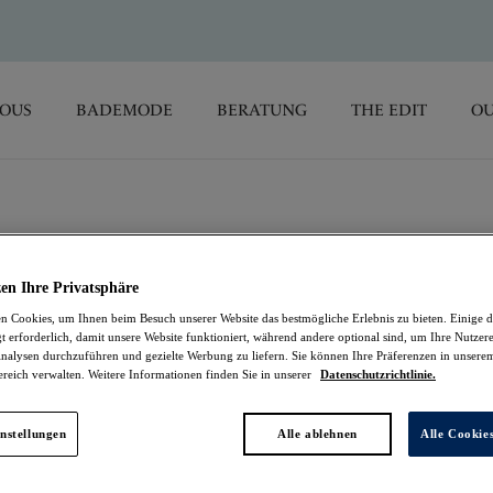
SOUS
BADEMODE
BERATUNG
THE EDIT
OU
Reflect
en Ihre Privatsphäre
 Cookies, um Ihnen beim Besuch unserer Website das bestmögliche Erlebnis zu bieten. Einige d
Slip
t erforderlich, damit unsere Website funktioniert, während andere optional sind, um Ihre Nutzer
nalysen durchzuführen und gezielte Werbung zu liefern. Sie können Ihre Präferenzen in unsere
ereich verwalten. Weitere Informationen finden Sie in unserer
Datenschutzrichtlinie.
White
26,95 €
nstellungen
Alle ablehnen
Alle Cookie