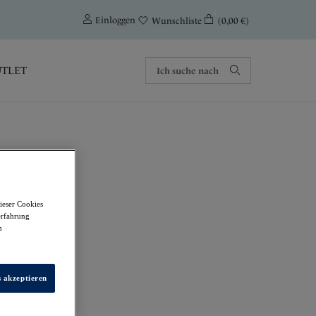
0
Einloggen
(0,00 €)
Wunschliste
TLET
ieser Cookies
erfahrung
m
s akzeptieren