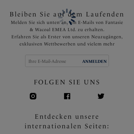
Rückseite mit runden Schnitt für eine leichte
Passform
Bleiben Sie auf dem Laufenden
Eingearbeitetes Rückenteil aus Powernet mit einem
Melden Sie sich unten an, um E-Mails von Fantasie
Hakenverschluss zur Anpassung und festen Halt
& Wacoal EMEA Ltd. zu erhalten.
Komplett gefüttert
Erfahren Sie als Erster von unseren Neuzugängen,
Fest angebrachte, voll verstellbare Träger
exklusiven Wettbewerben und vielem mehr
Goldene Feinheiten, die in der Sonne nicht heiß
werden
ANMELDEN
Artikelnummer: FS502931SUI
FOLGEN SIE UNS
Entdecken unsere
internationalen Seiten: