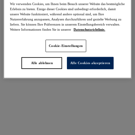
-70%
Wir verwenden Cookies, um Ihnen beim Besuch unserer Website das bestmögliche
Teilen
Erlebnis zu bieten. Einige dieser Cookies sind unbedingt erforderlich, damit
unsere Website funktioniert, während andere optional sind, um Ihre
Nutzererfahrung anzupassen, Analysen durchzuführen und gezielte Werbung zu
liefern. Sie können Ihre Präferenzen in unserem Einstellungsbereich verwalten.
Weitere Informationen finden Sie in unserer
Datenschutzrichtlinie.
Select Sizing
intern. größen
Cookie-Einstellungen
EU
UK
Alle ablehnen
Alle Cookies akzeptieren
Größe auswählen
Körbchengröße auswählen
Lagerbestand
Bitte Größe auswählen
IN DEN WARENKORB