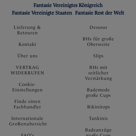
Fantasie Vereinigtes Königreich
Fantasie Vereinigte Staaten
Fantasie Rest der Welt
Lieferung &
Dessous
Retouren
BHs für große
Kontakt
Oberweite
Über uns
Slips
VERTRAG
BHs mit
WIDERRUFEN
seitlicher
Verstärkung
Cookie-
Einstellungen
Bademode
große Cups
Finde einen
Fachhandler
Bikinitops
Internationale
Tankinis
GroBenubersicht
Badeanzüge
FAQ's
große Cups