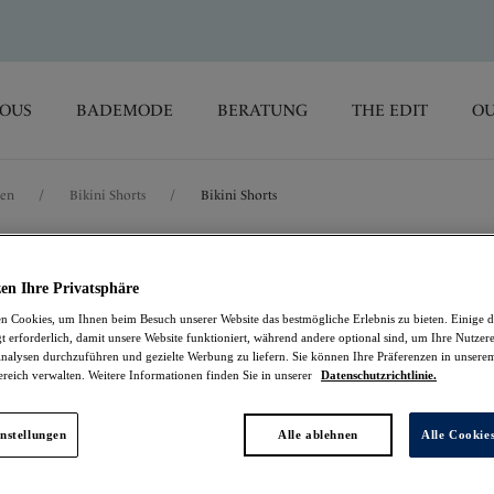
SOUS
BADEMODE
BERATUNG
THE EDIT
OU
sen
/
Bikini Shorts
/
Bikini Shorts
Versailles
en Ihre Privatsphäre
 Cookies, um Ihnen beim Besuch unserer Website das bestmögliche Erlebnis zu bieten. Einige d
Bikini Shorts
t erforderlich, damit unsere Website funktioniert, während andere optional sind, um Ihre Nutzer
nalysen durchzuführen und gezielte Werbung zu liefern. Sie können Ihre Präferenzen in unsere
ereich verwalten. Weitere Informationen finden Sie in unserer
Datenschutzrichtlinie.
Black
17,27 €
war 34,55 €
nstellungen
Alle ablehnen
Alle Cookie