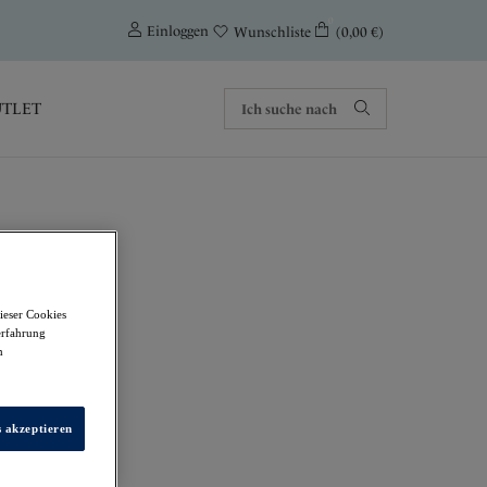
0
Einloggen
(0,00 €)
Wunschliste
TLET
ieser Cookies
erfahrung
m
s akzeptieren