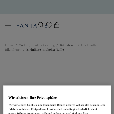
text.skipToContent
text.skipToNavigation
Schließen
0
Ihr Land
Home
/
Outlet
/
Badebekleidung
/
Bikinihosen
/
Hoch taillierte
Sprache
Bikinihosen
/
Bikinihose mit hoher Taille
Wir schätzen Ihre Privatsphäre
23,97 €
war 39,95 €
Wir verwenden Cookies, um Ihnen beim Besuch unserer Website das bestmögliche
Erlebnis zu bieten. Einige dieser Cookies sind unbedingt erforderlich, damit
unsere Website funktioniert, während andere optional sind, um Ihre