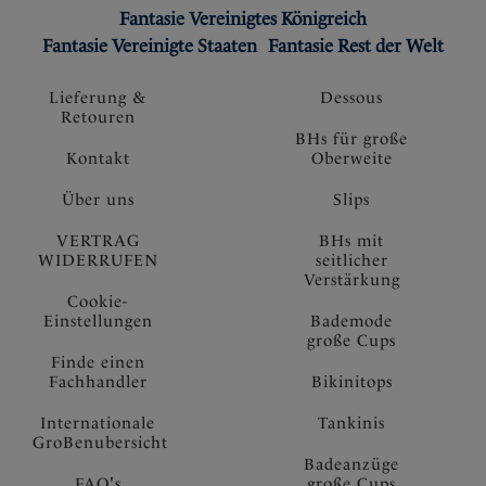
Fantasie Vereinigtes Königreich
Fantasie Vereinigte Staaten
Fantasie Rest der Welt
Lieferung &
Dessous
Retouren
BHs für große
Kontakt
Oberweite
Über uns
Slips
VERTRAG
BHs mit
WIDERRUFEN
seitlicher
Verstärkung
Cookie-
Einstellungen
Bademode
große Cups
Finde einen
Fachhandler
Bikinitops
Internationale
Tankinis
GroBenubersicht
Badeanzüge
FAQ's
große Cups