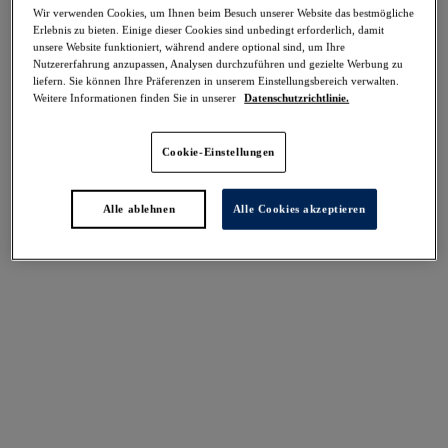
-40%
Wir verwenden Cookies, um Ihnen beim Besuch unserer Website das bestmögliche
Teilen
Erlebnis zu bieten. Einige dieser Cookies sind unbedingt erforderlich, damit
unsere Website funktioniert, während andere optional sind, um Ihre
Nutzererfahrung anzupassen, Analysen durchzuführen und gezielte Werbung zu
liefern. Sie können Ihre Präferenzen in unserem Einstellungsbereich verwalten.
Weitere Informationen finden Sie in unserer
Datenschutzrichtlinie.
Select Sizing
intern. größen
Cookie-Einstellungen
EU
UK
Alle ablehnen
Alle Cookies akzeptieren
Größe auswählen
Körbchengröße auswählen
Lagerbestand
Bitte Größe auswählen
IN DEN WARENKORB