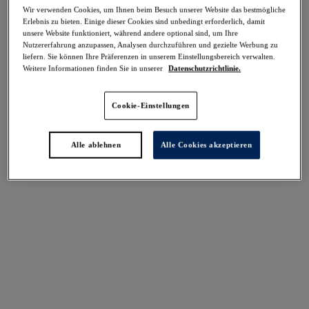
-50%
Wir verwenden Cookies, um Ihnen beim Besuch unserer Website das bestmögliche
Erlebnis zu bieten. Einige dieser Cookies sind unbedingt erforderlich, damit
Teilen
unsere Website funktioniert, während andere optional sind, um Ihre
Nutzererfahrung anzupassen, Analysen durchzuführen und gezielte Werbung zu
liefern. Sie können Ihre Präferenzen in unserem Einstellungsbereich verwalten.
Weitere Informationen finden Sie in unserer
Datenschutzrichtlinie.
Select Sizing
intern. größen
Cookie-Einstellungen
EU
UK
Alle ablehnen
Alle Cookies akzeptieren
Größe auswählen
Körbchengröße auswählen
Lagerbestand
Bitte Größe auswählen
IN DEN WARENKORB