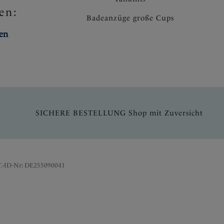
en:
Badeanzüge große Cups
ten
SICHERE BESTELLUNG Shop mit Zuversicht
T.-ID-Nr: DE255090041