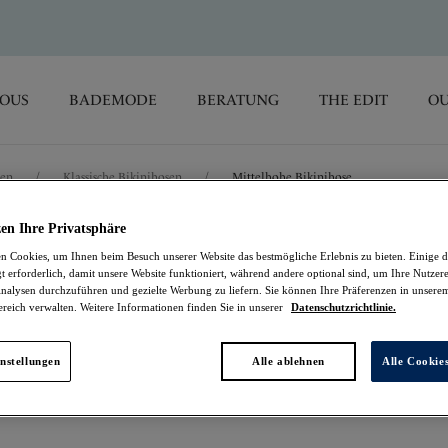
SOUS
BADEMODE
BERATUNG
THE EDIT
OU
sen
/
Klassische Bikinihosen
/
Mittelhohe Bikinihose
en Ihre Privatsphäre
Luna Bay
 Cookies, um Ihnen beim Besuch unserer Website das bestmögliche Erlebnis zu bieten. Einige d
t erforderlich, damit unsere Website funktioniert, während andere optional sind, um Ihre Nutzer
nalysen durchzuführen und gezielte Werbung zu liefern. Sie können Ihre Präferenzen in unsere
Mittelhohe Bikiniho
ereich verwalten. Weitere Informationen finden Sie in unserer
Datenschutzrichtlinie.
Lacquered Black
nstellungen
Alle ablehnen
Alle Cookie
22,17 €
war 36,95 €