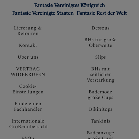
Fantasie Vereinigtes Königreich
Fantasie Vereinigte Staaten
Fantasie Rest der Welt
Lieferung &
Dessous
Retouren
BHs für große
Kontakt
Oberweite
Über uns
Slips
VERTRAG
BHs mit
WIDERRUFEN
seitlicher
Verstärkung
Cookie-
Einstellungen
Bademode
große Cups
Finde einen
Fachhandler
Bikinitops
Internationale
Tankinis
GroBenubersicht
Badeanzüge
FAQ's
große Cups