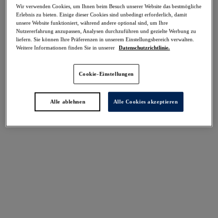
-50%
Wir verwenden Cookies, um Ihnen beim Besuch unserer Website das bestmögliche
Teilen
Erlebnis zu bieten. Einige dieser Cookies sind unbedingt erforderlich, damit
unsere Website funktioniert, während andere optional sind, um Ihre
Nutzererfahrung anzupassen, Analysen durchzuführen und gezielte Werbung zu
liefern. Sie können Ihre Präferenzen in unserem Einstellungsbereich verwalten.
Weitere Informationen finden Sie in unserer
Datenschutzrichtlinie.
Select Sizing
intern. größen
Cookie-Einstellungen
EU
UK
Alle ablehnen
Alle Cookies akzeptieren
Größe auswählen
Körbchengröße auswählen
Lagerbestand
Bitte Größe auswählen
IN DEN WARENKORB