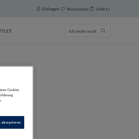
0
Einloggen
(0.00 €)
Wunschliste
TLET
ieser Cookies
erfahrung
m
s akzeptieren