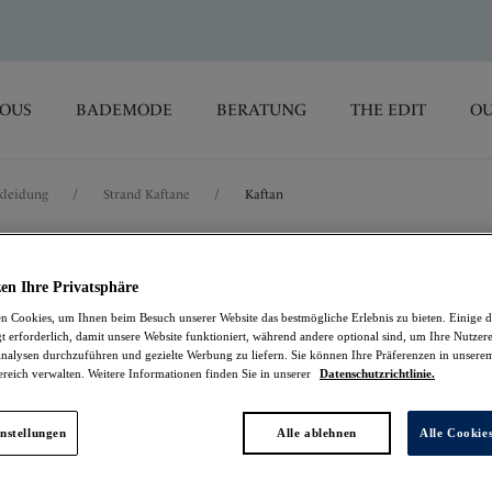
SOUS
BADEMODE
BERATUNG
THE EDIT
OU
kleidung
/
Strand Kaftane
/
Kaftan
Luna Bay
en Ihre Privatsphäre
 Cookies, um Ihnen beim Besuch unserer Website das bestmögliche Erlebnis zu bieten. Einige d
Kaftan
t erforderlich, damit unsere Website funktioniert, während andere optional sind, um Ihre Nutzer
nalysen durchzuführen und gezielte Werbung zu liefern. Sie können Ihre Präferenzen in unsere
ereich verwalten. Weitere Informationen finden Sie in unserer
Datenschutzrichtlinie.
Lacquered Black
39,47 €
war 78,95 €
nstellungen
Alle ablehnen
Alle Cookie