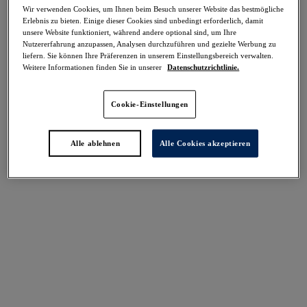
-70%
Wir verwenden Cookies, um Ihnen beim Besuch unserer Website das bestmögliche
Teilen
Erlebnis zu bieten. Einige dieser Cookies sind unbedingt erforderlich, damit
unsere Website funktioniert, während andere optional sind, um Ihre
Nutzererfahrung anzupassen, Analysen durchzuführen und gezielte Werbung zu
liefern. Sie können Ihre Präferenzen in unserem Einstellungsbereich verwalten.
Weitere Informationen finden Sie in unserer
Datenschutzrichtlinie.
Select Sizing
intern. größen
Cookie-Einstellungen
EU
UK
Alle ablehnen
Alle Cookies akzeptieren
Größe auswählen
Körbchengröße auswählen
Lagerbestand
Bitte Größe auswählen
IN DEN WARENKORB