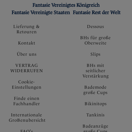
Fantasie Vereinigtes Königreich
Fantasie Vereinigte Staaten
Fantasie Rest der Welt
Lieferung &
Dessous
Retouren
BHs für große
Kontakt
Oberweite
Über uns
Slips
VERTRAG
BHs mit
WIDERRUFEN
seitlicher
Verstärkung
Cookie-
Einstellungen
Bademode
große Cups
Finde einen
Fachhandler
Bikinitops
Internationale
Tankinis
GroBenubersicht
Badeanzüge
FAQ's
große Cups