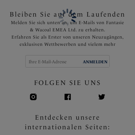
Rückenteil aus Powernet mit einem Hakenverschluss
dienen der Anpassung und festen Halt
Bleiben Sie auf dem Laufenden
Das Rückenteil ist mit Powernet für den festen Halt
Melden Sie sich unten an, um E-Mails von Fantasie
und Stützung ausgekleidet
& Wacoal EMEA Ltd. zu erhalten.
Die verstellbaren Seitenbändern schaffen ein
Erfahren Sie als Erster von unseren Neuzugängen,
gerafftes Styling, das die Beinlänge variiert und den
exklusiven Wettbewerben und vielem mehr
Bauchbereich schmeichelt
Fest angebrachte, voll verstellbare Träger
Goldene Feinheiten, die in der Sonne nicht heiß
ANMELDEN
werden
Artikelnummer: FS503751MOM
FOLGEN SIE UNS
Entdecken unsere
internationalen Seiten: