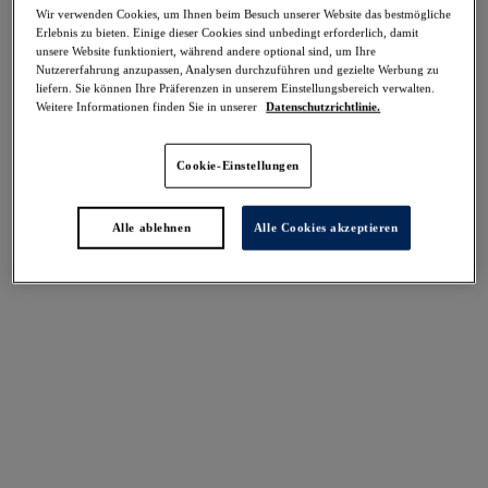
-50%
Wir verwenden Cookies, um Ihnen beim Besuch unserer Website das bestmögliche
Teilen
Erlebnis zu bieten. Einige dieser Cookies sind unbedingt erforderlich, damit
unsere Website funktioniert, während andere optional sind, um Ihre
Nutzererfahrung anzupassen, Analysen durchzuführen und gezielte Werbung zu
liefern. Sie können Ihre Präferenzen in unserem Einstellungsbereich verwalten.
Weitere Informationen finden Sie in unserer
Datenschutzrichtlinie.
Select Sizing
intern. größen
Cookie-Einstellungen
EU
UK
Alle ablehnen
Alle Cookies akzeptieren
Größe auswählen
Körbchengröße auswählen
Lagerbestand
Bitte Größe auswählen
IN DEN WARENKORB