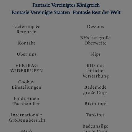
Fantasie Vereinigtes Königreich
Fantasie Vereinigte Staaten
Fantasie Rest der Welt
Lieferung &
Dessous
Retouren
BHs für große
Kontakt
Oberweite
Über uns
Slips
VERTRAG
BHs mit
WIDERRUFEN
seitlicher
Verstärkung
Cookie-
Einstellungen
Bademode
große Cups
Finde einen
Fachhandler
Bikinitops
Internationale
Tankinis
GroBenubersicht
Badeanzüge
FAQ's
große Cups