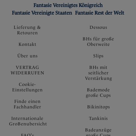
Fantasie Vereinigtes Königreich
Fantasie Vereinigte Staaten
Fantasie Rest der Welt
Lieferung &
Dessous
Retouren
BHs für große
Kontakt
Oberweite
Über uns
Slips
VERTRAG
BHs mit
WIDERRUFEN
seitlicher
Verstärkung
Cookie-
Einstellungen
Bademode
große Cups
Finde einen
Fachhandler
Bikinitops
Internationale
Tankinis
GroBenubersicht
Badeanzüge
FAQ's
große Cups