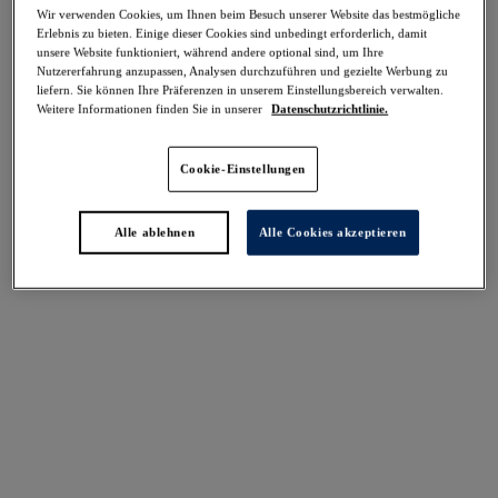
-50%
Wir verwenden Cookies, um Ihnen beim Besuch unserer Website das bestmögliche
Teilen
Erlebnis zu bieten. Einige dieser Cookies sind unbedingt erforderlich, damit
unsere Website funktioniert, während andere optional sind, um Ihre
Nutzererfahrung anzupassen, Analysen durchzuführen und gezielte Werbung zu
liefern. Sie können Ihre Präferenzen in unserem Einstellungsbereich verwalten.
Weitere Informationen finden Sie in unserer
Datenschutzrichtlinie.
Select Sizing
intern. größen
Cookie-Einstellungen
EU
UK
Alle ablehnen
Alle Cookies akzeptieren
Größe auswählen
Körbchengröße auswählen
Lagerbestand
Bitte Größe auswählen
IN DEN WARENKORB