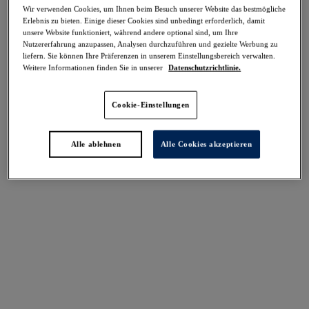
-50%
Wir verwenden Cookies, um Ihnen beim Besuch unserer Website das bestmögliche
Teilen
Erlebnis zu bieten. Einige dieser Cookies sind unbedingt erforderlich, damit
unsere Website funktioniert, während andere optional sind, um Ihre
Nutzererfahrung anzupassen, Analysen durchzuführen und gezielte Werbung zu
liefern. Sie können Ihre Präferenzen in unserem Einstellungsbereich verwalten.
Weitere Informationen finden Sie in unserer
Datenschutzrichtlinie.
Select Sizing
intern. größen
Cookie-Einstellungen
EU
UK
Alle ablehnen
Alle Cookies akzeptieren
Größe auswählen
Körbchengröße auswählen
Lagerbestand
Bitte Größe auswählen
IN DEN WARENKORB