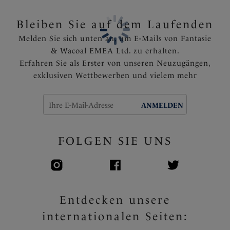
Die seitlichen Verstärker in den größeren
Körbchengrößen bieten zusätzliche Halt und
Bleiben Sie auf dem Laufenden
optimale Passform
Melden Sie sich unten an, um E-Mails von Fantasie
Bedrucktes Rückenteil mit Powernet für einen festen
& Wacoal EMEA Ltd. zu erhalten.
Halt
Erfahren Sie als Erster von unseren Neuzugängen,
Voll verstellbare Träger
exklusiven Wettbewerben und vielem mehr
Ein zartes Bändchen mit silbernem Anhängsel zieren
den Mittelsteg
ANMELDEN
Artikelnummer: FL3181BLK
FOLGEN SIE UNS
Entdecken unsere
internationalen Seiten: