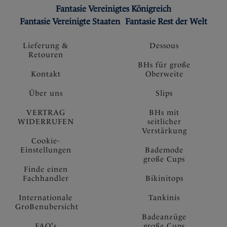
Fantasie Vereinigtes Königreich
Fantasie Vereinigte Staaten
Fantasie Rest der Welt
Lieferung &
Dessous
Retouren
BHs für große
Kontakt
Oberweite
Über uns
Slips
VERTRAG
BHs mit
WIDERRUFEN
seitlicher
Verstärkung
Cookie-
Einstellungen
Bademode
große Cups
Finde einen
Fachhandler
Bikinitops
Internationale
Tankinis
GroBenubersicht
Badeanzüge
FAQ's
große Cups