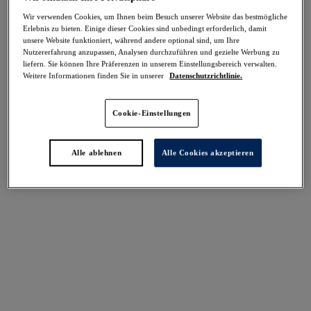
Wir verwenden Cookies, um Ihnen beim Besuch unserer Website das bestmögliche
Erlebnis zu bieten. Einige dieser Cookies sind unbedingt erforderlich, damit
-40%
unsere Website funktioniert, während andere optional sind, um Ihre
Teilen
Nutzererfahrung anzupassen, Analysen durchzuführen und gezielte Werbung zu
liefern. Sie können Ihre Präferenzen in unserem Einstellungsbereich verwalten.
Weitere Informationen finden Sie in unserer
Datenschutzrichtlinie.
Cookie-Einstellungen
Select Sizing
intern. größen
Alle ablehnen
Alle Cookies akzeptieren
EU
UK
Größe auswählen
Körbchengröße auswählen
Lagerbestand
Bitte Größe auswählen