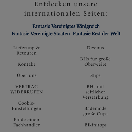
Entdecken unsere
Voll verstellbare Träger
internationalen Seiten:
Verziert mit einem kleinen Anhängsel
Artikelnummer: FL6911NAY
Fantasie Vereinigtes Königreich
Fantasie Vereinigte Staaten
Fantasie Rest der Welt
Lieferung &
Dessous
Retouren
BHs für große
Kontakt
Oberweite
Über uns
Slips
VERTRAG
BHs mit
WIDERRUFEN
seitlicher
Verstärkung
Cookie-
Einstellungen
Bademode
große Cups
Finde einen
Fachhandler
Bikinitops