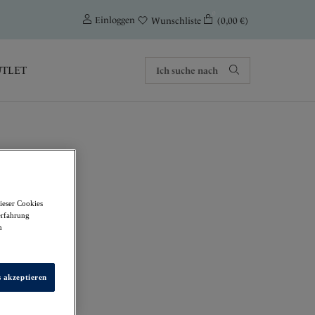
0
Einloggen
(0,00 €)
Wunschliste
TLET
ieser Cookies
eitlicher Verstärkung
erfahrung
m
s akzeptieren