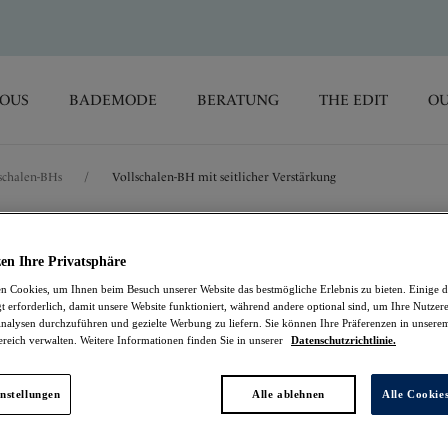
SOUS
BADEMODE
BERATUNG
THE EDIT
OU
schalen-BHs
/
Vollschalen-BH mit seitlicher Verstärkung
Memoir
en Ihre Privatsphäre
 Cookies, um Ihnen beim Besuch unserer Website das bestmögliche Erlebnis zu bieten. Einige d
Vollschalen-BH mit s
t erforderlich, damit unsere Website funktioniert, während andere optional sind, um Ihre Nutzer
nalysen durchzuführen und gezielte Werbung zu liefern. Sie können Ihre Präferenzen in unsere
ereich verwalten. Weitere Informationen finden Sie in unserer
Datenschutzrichtlinie.
Natural Beige
32,47 €
war 64,95 €
nstellungen
Alle ablehnen
Alle Cookie