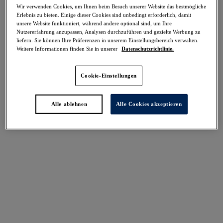
-50%
Wir verwenden Cookies, um Ihnen beim Besuch unserer Website das bestmögliche
Teilen
Erlebnis zu bieten. Einige dieser Cookies sind unbedingt erforderlich, damit
unsere Website funktioniert, während andere optional sind, um Ihre
Nutzererfahrung anzupassen, Analysen durchzuführen und gezielte Werbung zu
liefern. Sie können Ihre Präferenzen in unserem Einstellungsbereich verwalten.
Weitere Informationen finden Sie in unserer
Datenschutzrichtlinie.
Select Sizing
intern. größen
Cookie-Einstellungen
EU
UK
Alle ablehnen
Alle Cookies akzeptieren
Größe auswählen
Körbchengröße auswählen
Lagerbestand
Bitte Größe auswählen
IN DEN WARENKORB