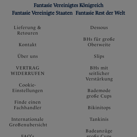
Fantasie Vereinigtes Königreich
Fantasie Vereinigte Staaten
Fantasie Rest der Welt
Lieferung &
Dessous
Retouren
BHs für große
Kontakt
Oberweite
Über uns
Slips
VERTRAG
BHs mit
WIDERRUFEN
seitlicher
Verstärkung
Cookie-
Einstellungen
Bademode
große Cups
Finde einen
Fachhandler
Bikinitops
Internationale
Tankinis
GroBenubersicht
Badeanzüge
FAQ's
große Cups