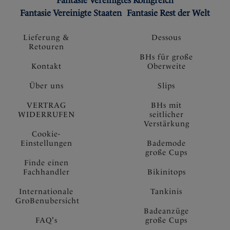
Fantasie Vereinigtes Königreich
Fantasie Vereinigte Staaten
Fantasie Rest der Welt
Lieferung &
Dessous
Retouren
BHs für große
Kontakt
Oberweite
Über uns
Slips
VERTRAG
BHs mit
WIDERRUFEN
seitlicher
Verstärkung
Cookie-
Einstellungen
Bademode
große Cups
Finde einen
Fachhandler
Bikinitops
Internationale
Tankinis
GroBenubersicht
Badeanzüge
FAQ's
große Cups