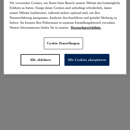
Wir verwenden Cookies, um Ihnen beim Besuch unserer Website das bestmögliche
Teilen
Erlebnis zu bieten. Einige dieser Cookies sind unbedingt erforderlich, damit
unsere Website funktioniert, während andere optional sind, um Ihre
Nutzererfahrung anzupassen, Analysen durchzuführen und gezielte Werbung zu
liefern. Sie können Ihre Präferenzen in unserem Einstellungsbereich verwalten.
Weitere Informationen finden Sie in unserer
Datenschutzrichtlinie.
Select Sizing
intern. größen
Cookie-Einstellungen
EU
UK
Alle ablehnen
Alle Cookies akzeptieren
Größe auswählen
Körbchengröße auswählen
Lagerbestand
Bitte Größe auswählen
IN DEN WARENKORB