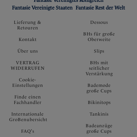
Fantasie Vereinigtes Königreich
Fantasie Vereinigte Staaten
Fantasie Rest der Welt
Lieferung &
Dessous
Retouren
BHs für große
Kontakt
Oberweite
Über uns
Slips
VERTRAG
BHs mit
WIDERRUFEN
seitlicher
Verstärkung
Cookie-
Einstellungen
Bademode
große Cups
Finde einen
Fachhandler
Bikinitops
Internationale
Tankinis
GroBenubersicht
Badeanzüge
FAQ's
große Cups