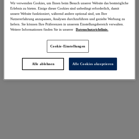
Wir verwenden Cookies, um Ihnen beim Besuch unserer Website das bestmögliche
Teilen
Erlebnis zu bieten. Einige dieser Cookies sind unbedingt erforderlich, damit
unsere Website funktioniert, während andere optional sind, um Ihre
Nutzererfahrung anzupassen, Analysen durchzuführen und gezielte Werbung zu
liefern. Sie können Ihre Präferenzen in unserem Einstellungsbereich verwalten.
Weitere Informationen finden Sie in unserer
Datenschutzrichtlinie.
Select Sizing
intern. größen
Cookie-Einstellungen
EU
UK
Alle ablehnen
Alle Cookies akzeptieren
Größe auswählen
Körbchengröße auswählen
Lagerbestand
Bitte Größe auswählen
IN DEN WARENKORB