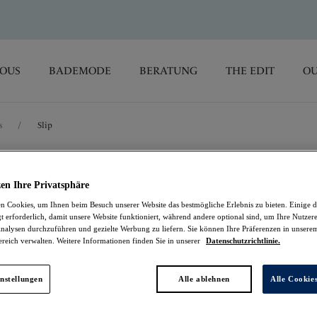
SOUS
BADEMODE
BERATUNG
THE EDIT
OU
s
/
Slip
Fusion Lace
en Ihre Privatsphäre
 Cookies, um Ihnen beim Besuch unserer Website das bestmögliche Erlebnis zu bieten. Einige d
Slip
t erforderlich, damit unsere Website funktioniert, während andere optional sind, um Ihre Nutzer
nalysen durchzuführen und gezielte Werbung zu liefern. Sie können Ihre Präferenzen in unsere
ereich verwalten. Weitere Informationen finden Sie in unserer
Datenschutzrichtlinie.
Rosewood
16,17 €
war 26,95 €
nstellungen
Alle ablehnen
Alle Cookie