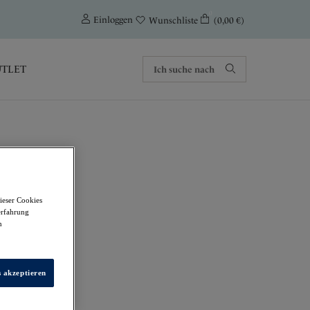
0
Einloggen
(0,00 €)
Wunschliste
TLET
ieser Cookies
erfahrung
m
s akzeptieren