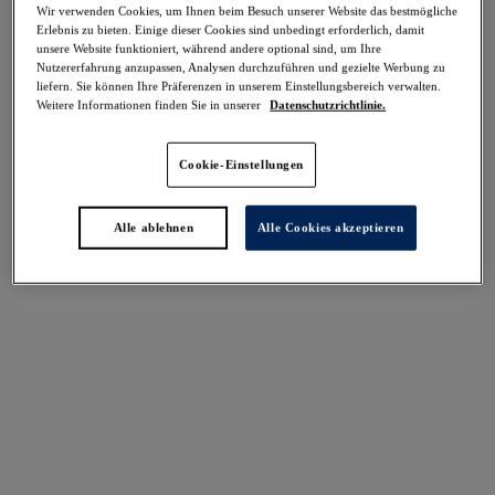
Wir verwenden Cookies, um Ihnen beim Besuch unserer Website das bestmögliche
Teilen
Erlebnis zu bieten. Einige dieser Cookies sind unbedingt erforderlich, damit
unsere Website funktioniert, während andere optional sind, um Ihre
Nutzererfahrung anzupassen, Analysen durchzuführen und gezielte Werbung zu
liefern. Sie können Ihre Präferenzen in unserem Einstellungsbereich verwalten.
Weitere Informationen finden Sie in unserer
Datenschutzrichtlinie.
Select Sizing
intern. größen
Cookie-Einstellungen
EU
UK
Alle ablehnen
Alle Cookies akzeptieren
Größe auswählen
Körbchengröße auswählen
Lagerbestand
Bitte Größe auswählen
IN DEN WARENKORB