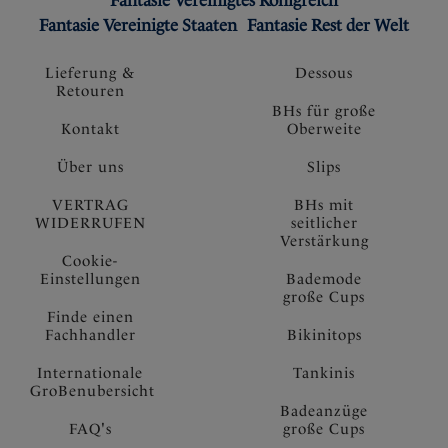
Fantasie Vereinigtes Königreich
Fantasie Vereinigte Staaten
Fantasie Rest der Welt
Lieferung &
Dessous
Retouren
BHs für große
Kontakt
Oberweite
Über uns
Slips
VERTRAG
BHs mit
WIDERRUFEN
seitlicher
Verstärkung
Cookie-
Einstellungen
Bademode
große Cups
Finde einen
Fachhandler
Bikinitops
Internationale
Tankinis
GroBenubersicht
Badeanzüge
FAQ's
große Cups