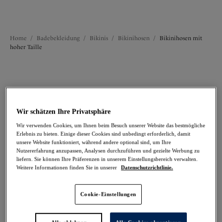
Bikinihosen mit verstellbaren Seitenbändern
Home
/
Badebekleidung
/
Bikinis
/
Bikinihosen
/
Bikinihosen mit
hoher Taille
FILTER
Die Ergebnisse werden bei der Auswahl automatisch aktualisiert.
Wir schätzen Ihre Privatsphäre
Filter hinzufügen
Wir verwenden Cookies, um Ihnen beim Besuch unserer Website das bestmögliche
Erlebnis zu bieten. Einige dieser Cookies sind unbedingt erforderlich, damit
Sortieren nach
Anzahl der Produkte pro 
unsere Website funktioniert, während andere optional sind, um Ihre
18
Artikel gefunden
Nutzererfahrung anzupassen, Analysen durchzuführen und gezielte Werbung zu
liefern. Sie können Ihre Präferenzen in unserem Einstellungsbereich verwalten.
Weitere Informationen finden Sie in unserer
Datenschutzrichtlinie.
Cookie-Einstellungen
Sabana
Sunset Reef
Bikinihose mit hoher
Bikinihose mit hoher