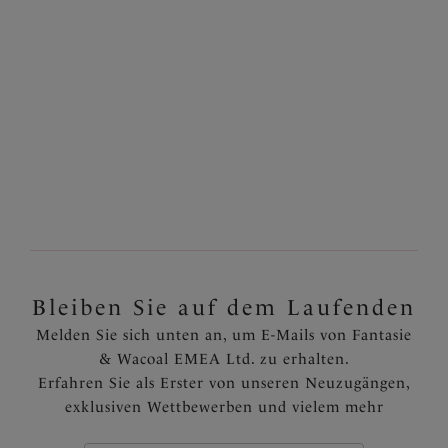
Bikinihose mit hoher
Bikinihose mit hoher
Taille
Taille
Ink
Black
45,95 €
38,95 €
Weitere Farben erhältlich
Bleiben Sie auf dem Laufenden
Melden Sie sich unten an, um E-Mails von Fantasie
& Wacoal EMEA Ltd. zu erhalten.
Erfahren Sie als Erster von unseren Neuzugängen,
exklusiven Wettbewerben und vielem mehr