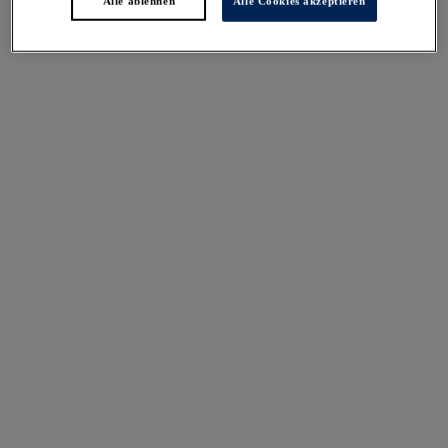
Alle ablehnen
Alle Cookies akzeptieren
Taille
Taille
Surf
Heatwave
39,95 €
39,95 €
Azores
Kefalonia
Bikinihose mit hoher
Bikinihose mit hoher
Taille
Taille
Midnight
Tranquil Blue
39,95 €
39,95 €
Punta Mita
Molokai Shores
Bikinihose mit hoher
Bikinihose mit hoher
Taille
Taille
Sapphire
Multi