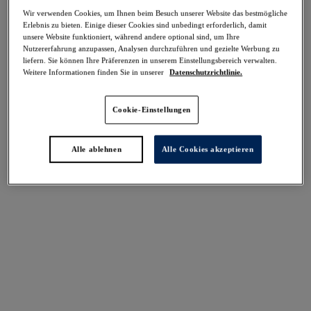
-40%
Wir verwenden Cookies, um Ihnen beim Besuch unserer Website das bestmögliche
Teilen
Erlebnis zu bieten. Einige dieser Cookies sind unbedingt erforderlich, damit
unsere Website funktioniert, während andere optional sind, um Ihre
Nutzererfahrung anzupassen, Analysen durchzuführen und gezielte Werbung zu
liefern. Sie können Ihre Präferenzen in unserem Einstellungsbereich verwalten.
Weitere Informationen finden Sie in unserer
Datenschutzrichtlinie.
Cookie-Einstellungen
Select Sizing
intern. größen
Alle ablehnen
Alle Cookies akzeptieren
EU
UK
Größe auswählen
Körbchengröße auswählen
Lagerbestand
Bitte Größe auswählen