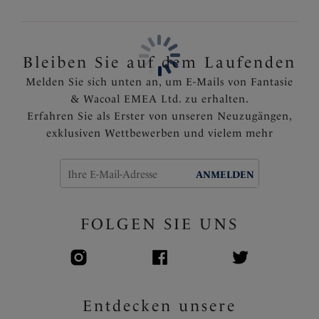
eine hervorragende Hebung und nach vorne
gerichtete Projektion der Brust
Der spitzenverzierte Rücken ist mit Powernet für
festen Halt ausgekleidet
Bleiben Sie auf dem Laufenden
Die Oberschalen bestehen aus leistungsstarker
Melden Sie sich unten an, um E-Mails von Fantasie
Stretch-Spitze mit erhöhtem Elastan-Anteil für
& Wacoal EMEA Ltd. zu erhalten.
besseren Halt und Form
Erfahren Sie als Erster von unseren Neuzugängen,
Die Mittelträger mit abgewinkelter
exklusiven Wettbewerben und vielem mehr
Trägerringfunktion garantieren eine zentrale Position
der Träger am Rücken, um ein Verrutschen der
Träger zu verhindern
ANMELDEN
Voll verstellbare Träger
Die vorderen Träger sind mit einem modernen
FOLGEN SIE UNS
silbernen Ringdetail versehen
Ein silberner Anhänger ziert den Mittelsteg
Artikelnummer: FL101801DPE
Entdecken unsere