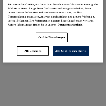
-40%
Wir verwenden Cookies, um Ihnen beim Besuch unserer Website das bestmögliche
Teilen
Erlebnis zu bieten. Einige dieser Cookies sind unbedingt erforderlich, damit
unsere Website funktioniert, während andere optional sind, um Ihre
Nutzererfahrung anzupassen, Analysen durchzuführen und gezielte Werbung zu
liefern. Sie können Ihre Präferenzen in unserem Einstellungsbereich verwalten.
Weitere Informationen finden Sie in unserer
Datenschutzrichtlinie.
Cookie-Einstellungen
Select Sizing
intern. größen
Alle ablehnen
Alle Cookies akzeptieren
EU
UK
Größe auswählen
Körbchengröße auswählen
Lagerbestand
Bitte Größe auswählen