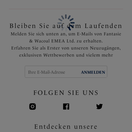
eine hervorragende Hebung und nach vorne
gerichtete Projektion der Brust
Der spitzenverzierte Rücken ist mit Powernet für
festen Halt ausgekleidet
Bleiben Sie auf dem Laufenden
Die Oberschalen bestehen aus leistungsstarker
Melden Sie sich unten an, um E-Mails von Fantasie
Stretch-Spitze mit erhöhtem Elastan-Anteil für
& Wacoal EMEA Ltd. zu erhalten.
besseren Halt und Form
Erfahren Sie als Erster von unseren Neuzugängen,
Die Mittelträger mit abgewinkelter
exklusiven Wettbewerben und vielem mehr
Trägerringfunktion garantieren eine zentrale Position
der Träger am Rücken, um ein Verrutschen der
Träger zu verhindern
ANMELDEN
Voll verstellbare Träger
Die vorderen Träger sind mit einem modernen
FOLGEN SIE UNS
silbernen Ringdetail versehen
Verziert mit einem entzückenden silbernen
Anhängsel
Artikelnummer: FL101801SUT
Entdecken unsere