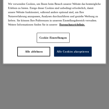
Teilen
Wir verwenden Cookies, um Ihnen beim Besuch unserer Website das bestmögliche
Erlebnis zu bieten. Einige dieser Cookies sind unbedingt erforderlich, damit
unsere Website funktioniert, während andere optional sind, um Ihre
Nutzererfahrung anzupassen, Analysen durchzuführen und gezielte Werbung zu
liefern. Sie können Ihre Präferenzen in unserem Einstellungsbereich verwalten.
Weitere Informationen finden Sie in unserer
Datenschutzrichtlinie.
Cookie-Einstellungen
Select Sizing
intern. größen
EU
UK
Alle ablehnen
Alle Cookies akzeptieren
Größe auswählen
Körbchengröße auswählen
Lagerbestand
Bitte Größe auswählen
IN DEN WARENKORB